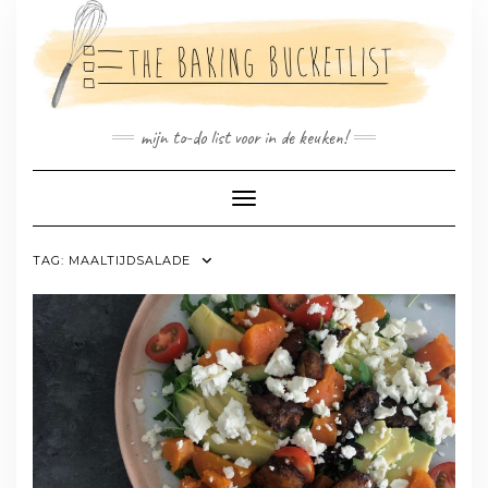
Doorgaan
naar
inhoud
mijn to-do list voor in de keuken!
Toggle navigatie
TAG:
MAALTIJDSALADE