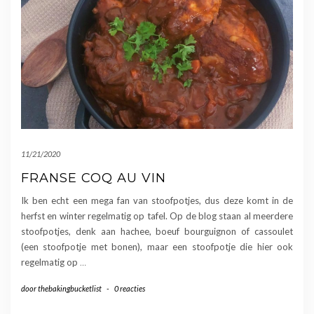
11/21/2020
FRANSE COQ AU VIN
Ik ben echt een mega fan van stoofpotjes, dus deze komt in de
herfst en winter regelmatig op tafel. Op de blog staan al meerdere
stoofpotjes, denk aan hachee, boeuf bourguignon of cassoulet
(een stoofpotje met bonen), maar een stoofpotje die hier ook
regelmatig op
…
door
thebakingbucketlist
-
0 reacties