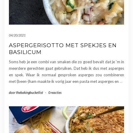
04/20/2021
ASPERGERISOTTO MET SPEKJES EN
BASILICUM
Soms heb je een combi van smaken die zo goed bevalt dat je ‘m in
meerdere gerechten gaat gebruiken. Dat heb ik dus met asperges
en spek. Waar ik normaal gesproken asperges zou combineren
met (been-)ham maakte ik vorig jaar een pasta met asperges en
…
door
thebakingbucketlist
-
0 reacties