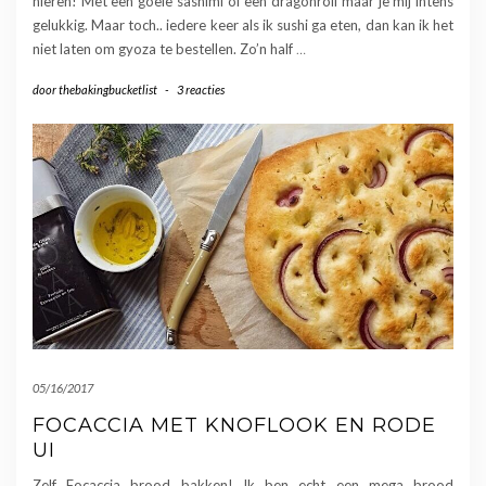
nieren! Met een goeie sashimi of een dragonroll maar je mij intens
gelukkig. Maar toch.. iedere keer als ik sushi ga eten, dan kan ik het
niet laten om gyoza te bestellen. Zo’n half
…
door
thebakingbucketlist
-
3 reacties
05/16/2017
FOCACCIA MET KNOFLOOK EN RODE
UI
Zelf Focaccia brood bakken! Ik ben echt een mega brood