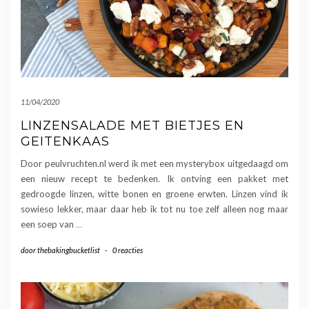
11/04/2020
LINZENSALADE MET BIETJES EN
GEITENKAAS
Door peulvruchten.nl werd ik met een mysterybox uitgedaagd om
een nieuw recept te bedenken. Ik ontving een pakket met
gedroogde linzen, witte bonen en groene erwten. Linzen vind ik
sowieso lekker, maar daar heb ik tot nu toe zelf alleen nog maar
een soep van
…
door
thebakingbucketlist
-
0 reacties