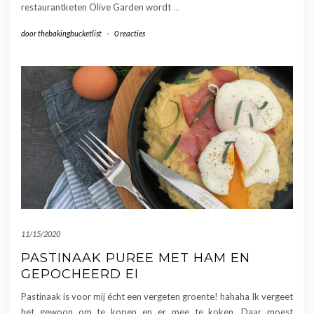
restaurantketen Olive Garden wordt
…
door
thebakingbucketlist
-
0 reacties
11/15/2020
PASTINAAK PUREE MET HAM EN
GEPOCHEERD EI
Pastinaak is voor mij écht een vergeten groente! hahaha Ik vergeet
het gewoon om te kopen en er mee te koken. Daar moest