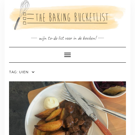
Doorgaan
naar
inhoud
mijn to-do list voor in de keuken!
Toggle navigatie
TAG:
UIEN