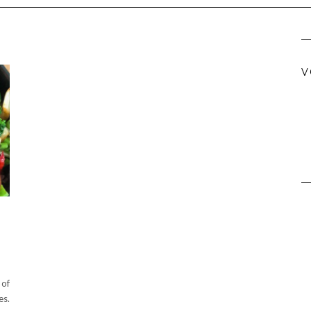
V
 of
es.