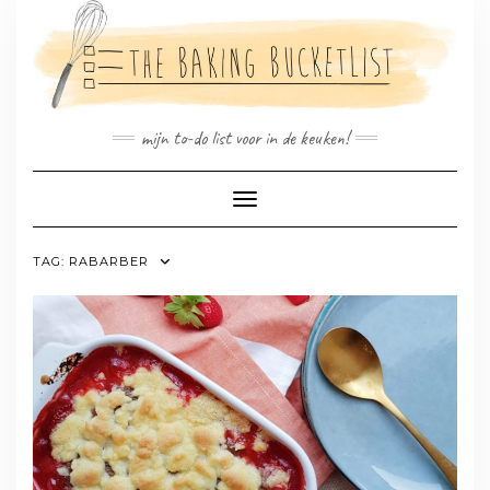
Doorgaan
naar
inhoud
mijn to-do list voor in de keuken!
Toggle navigatie
TAG:
RABARBER