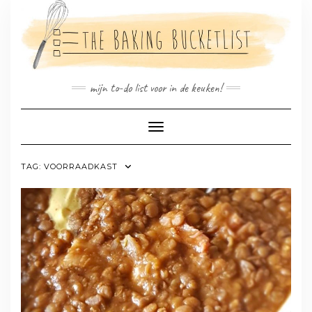
Doorgaan
naar
inhoud
mijn to-do list voor in de keuken!
Toggle navigatie
TAG:
VOORRAADKAST