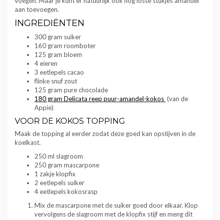
voegen. Maar je kunt er natuurlijk ook nog losse stukjes amandel
aan toevoegen.
INGREDIËNTEN
300 gram suiker
160 gram roomboter
125 gram bloem
4 eieren
3 eetlepels cacao
flinke snuf zout
125 gram pure chocolade
180 gram Delicata reep puur-amandel-kokos
(van de
Appie)
VOOR DE KOKOS TOPPING
Maak de topping al eerder zodat deze goed kan opstijven in de
koelkast.
250 ml slagroom
250 gram mascarpone
1 zakje klopfix
2 eetlepels suiker
4 eetlepels kokosrasp
Mix de mascarpone met de suiker goed door elkaar. Klop
vervolgens de slagroom met de klopfix stijf en meng dit