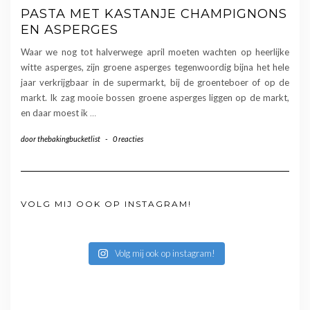
PASTA MET KASTANJE CHAMPIGNONS
EN ASPERGES
Waar we nog tot halverwege april moeten wachten op heerlijke
witte asperges, zijn groene asperges tegenwoordig bijna het hele
jaar verkrijgbaar in de supermarkt, bij de groenteboer of op de
markt. Ik zag mooie bossen groene asperges liggen op de markt,
en daar moest ik
…
door
thebakingbucketlist
-
0 reacties
VOLG MIJ OOK OP INSTAGRAM!
Volg mij ook op instagram!