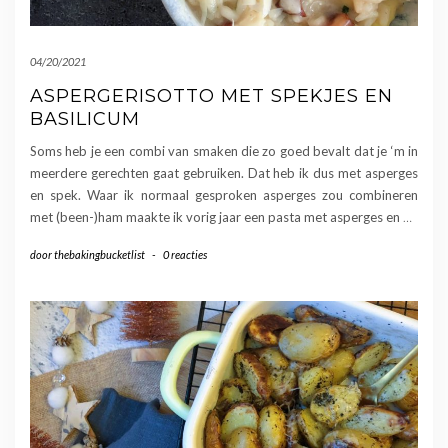
04/20/2021
ASPERGERISOTTO MET SPEKJES EN
BASILICUM
Soms heb je een combi van smaken die zo goed bevalt dat je ‘m in
meerdere gerechten gaat gebruiken. Dat heb ik dus met asperges
en spek. Waar ik normaal gesproken asperges zou combineren
met (been-)ham maakte ik vorig jaar een pasta met asperges en
…
door
thebakingbucketlist
-
0 reacties